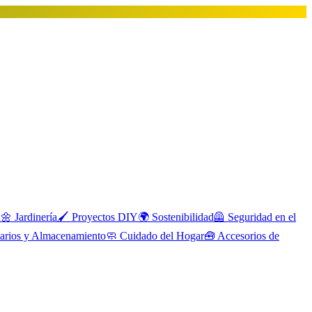
n
🌼
Jardinería
🖌️
Proyectos DIY
🌍
Sostenibilidad
🦺
Seguridad en el
rios y Almacenamiento
🧼
Cuidado del Hogar
🧰
Accesorios de