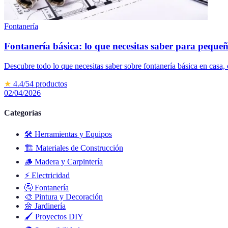
Fontanería
Fontanería básica: lo que necesitas saber para peque
Descubre todo lo que necesitas saber sobre fontanería básica en casa
★
4.4
/5
4
productos
02/04/2026
Categorías
🛠️
Herramientas y Equipos
🏗️
Materiales de Construcción
🪵
Madera y Carpintería
⚡
Electricidad
🚰
Fontanería
🎨
Pintura y Decoración
🌼
Jardinería
🖌️
Proyectos DIY