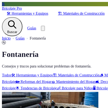
B
Bricolaje Pro
🛠️
Herramientas y Equipos
🏗️
Materiales de Construcción
Guías
Buscar
Inicio
Guías
Fontanería
🚰
Fontanería
Consejos y trucos para solucionar problemas de fontanería.
Todos
🛠️
Herramientas y Equipos
🏗️
Materiales de Construcción
🪵
Ma
Bricolaje
🏡
Reformas del Hogar
🧽
Mantenimiento del Hogar
🛋️
Deco
Bricolaje
🌟
Tendencias de Bricolaje
👶
Bricolaje para Niños
🖥️
Bricola