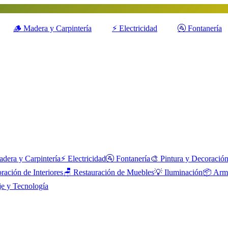
🪵
Madera y Carpintería
⚡
Electricidad
🚰
Fontanería
dera y Carpintería
⚡
Electricidad
🚰
Fontanería
🎨
Pintura y Decoració
ración de Interiores
🪑
Restauración de Muebles
💡
Iluminación
📦
Arma
je y Tecnología