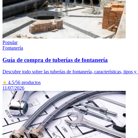
Popular
Fontanería
Guía de compra de tuberías de fontanería
Descubre todo sobre las tuberías de fontanería, características, tipos
★
4.5
/5
6
productos
11/07/2026