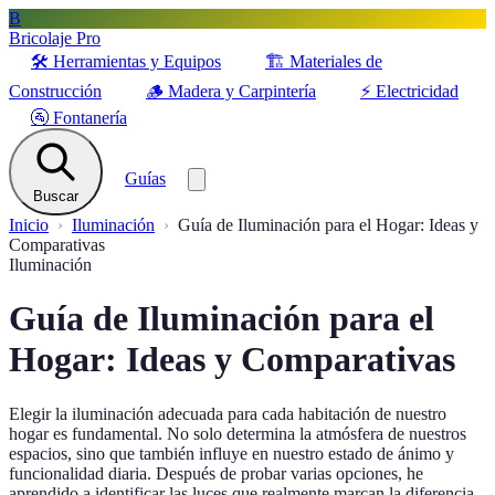
B
Bricolaje Pro
🛠️
Herramientas y Equipos
🏗️
Materiales de
Construcción
🪵
Madera y Carpintería
⚡
Electricidad
🚰
Fontanería
Guías
Buscar
Inicio
Iluminación
Guía de Iluminación para el Hogar: Ideas y
Comparativas
Iluminación
Guía de Iluminación para el
Hogar: Ideas y Comparativas
Elegir la iluminación adecuada para cada habitación de nuestro
hogar es fundamental. No solo determina la atmósfera de nuestros
espacios, sino que también influye en nuestro estado de ánimo y
funcionalidad diaria. Después de probar varias opciones, he
aprendido a identificar las luces que realmente marcan la diferencia